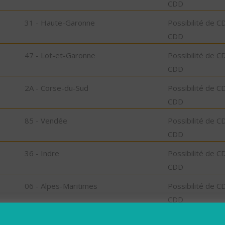
CDD
31 - Haute-Garonne
Possibilité de C
CDD
47 - Lot-et-Garonne
Possibilité de C
CDD
2A - Corse-du-Sud
Possibilité de C
CDD
85 - Vendée
Possibilité de C
CDD
36 - Indre
Possibilité de C
CDD
06 - Alpes-Maritimes
Possibilité de C
CDD
76 - Seine-Maritime
Possibilité de C