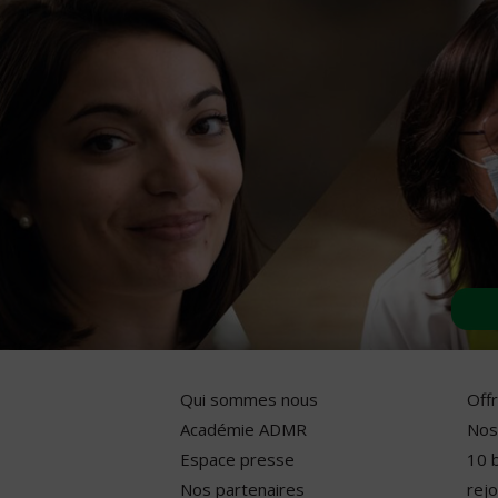
Qui sommes nous
Off
Académie ADMR
Nos
Espace presse
10 
Nos partenaires
rejo