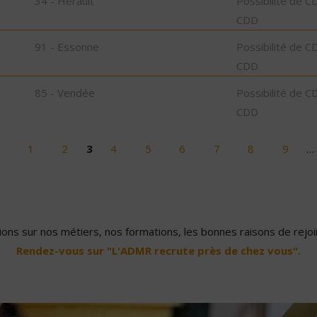
34 - Hérault
Possibilité de C
CDD
91 - Essonne
Possibilité de C
CDD
85 - Vendée
Possibilité de C
CDD
1
2
3
4
5
6
7
8
9
…
ons sur nos métiers, nos formations, les bonnes raisons de rejoin
Rendez-vous sur "L'ADMR recrute près de chez vous".