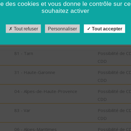
ise des cookies et vous donne le contrôle sur 
CDD
souhaitez activer
92 - Hauts-de-Seine
Possibilité de C
CDD
Tout refuser
Personnaliser
Tout accepter
91 - Essonne
Possibilité de C
CDD
81 - Tarn
Possibilité de C
CDD
31 - Haute-Garonne
Possibilité de C
CDD
04 - Alpes-de-Haute-Provence
Possibilité de C
CDD
83 - Var
Possibilité de C
CDD
06 - Alpes-Maritimes
Possibilité de C