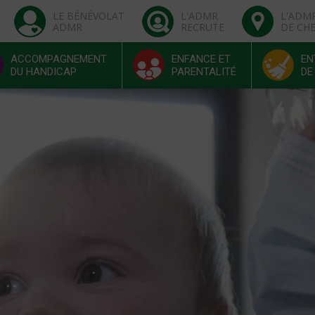
LE BÉNÉVOLAT
L'ADMR
L'ADM
ADMR
RECRUTE
DE CH
ACCOMPAGNEMENT
ENFANCE ET
EN
DU HANDICAP
PARENTALITÉ
DE