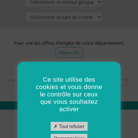
Pour voir les offres d'emploi de votre département,
cliquez ici !
Ce site utilise des
« premier
‹ précédent
…
10
11
12
Pages
cookies et vous donne
13
14
15
16
17
18
le contrôle sur ceux
que vous souhaitez
activer
Qui sommes nous
Tout refuser
Académie ADMR