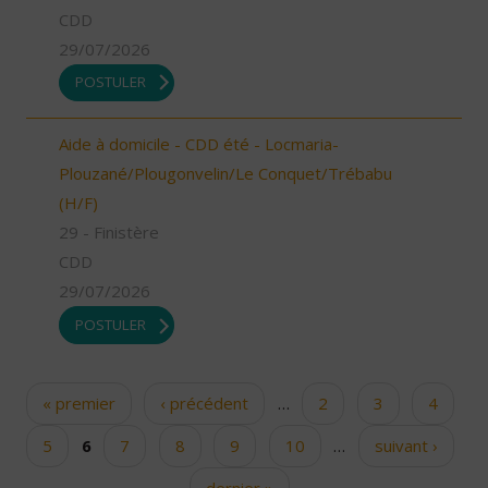
CDD
29/07/2026
POSTULER
Aide à domicile - CDD été - Locmaria-
Plouzané/Plougonvelin/Le Conquet/Trébabu
(H/F)
29 - Finistère
CDD
29/07/2026
POSTULER
« premier
‹ précédent
…
2
3
4
Pages
5
6
7
8
9
10
…
suivant ›
dernier »