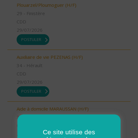
Plouarzel/Ploumoguer (H/F)
29 - Finistère
CDD
29/07/2026
POSTULER
Auxiliaire de vie PEZENAS (H/F)
34 - Hérault
CDD
29/07/2026
POSTULER
Aide à domicile MARAUSSAN (H/F)
34 - Hérault
CDI
Ce site utilise des
29/07/2026