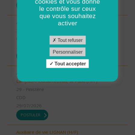
cookies et vous donne
POSTULER
le contrôle sur ceux
que vous souhaitez
Auxiliaire de vie MARAUSSAN (H/F)
activer
34 - Hérault
CDI
Tout refuser
29/07/2026
Personnaliser
POSTULER
Tout accepter
Aide à domicile - CDD été - Ploudalmézeau,
Lampaul-Ploudalmézeau, St Pabu (H/F)
29 - Finistère
CDD
29/07/2026
POSTULER
Auxiliaire de vie LIGNAN (H/F)