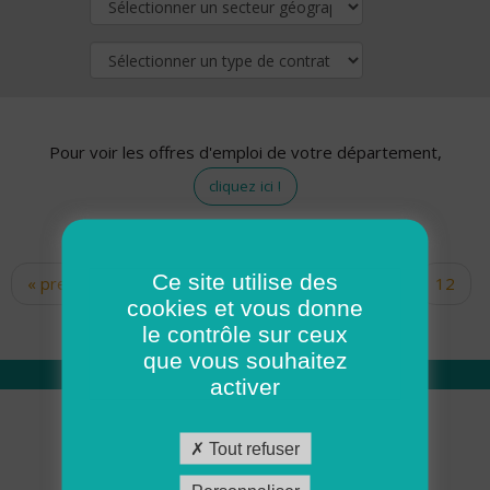
Pour voir les offres d'emploi de votre département,
cliquez ici !
Ce site utilise des
« premier
‹ précédent
…
10
11
12
Pages
cookies et vous donne
13
14
15
16
17
18
le contrôle sur ceux
que vous souhaitez
activer
Qui sommes nous
Tout refuser
Académie ADMR