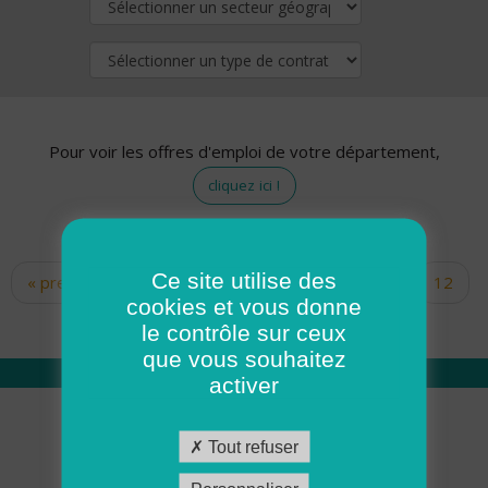
Pour voir les offres d'emploi de votre département,
cliquez ici !
Ce site utilise des
« premier
‹ précédent
…
10
11
12
Pages
cookies et vous donne
13
14
15
16
17
18
le contrôle sur ceux
que vous souhaitez
activer
Qui sommes nous
Tout refuser
Académie ADMR