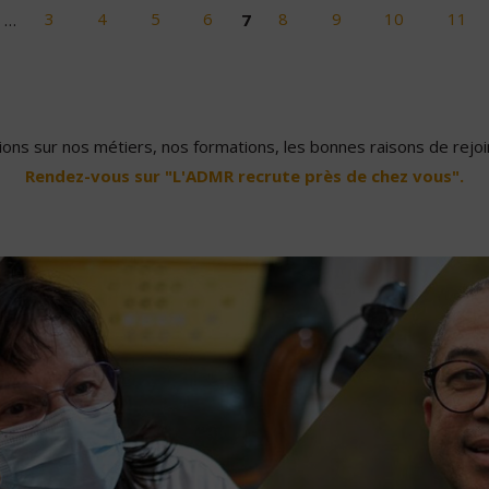
…
3
4
5
6
7
8
9
10
11
ons sur nos métiers, nos formations, les bonnes raisons de rejoin
Rendez-vous sur "L'ADMR recrute près de chez vous".