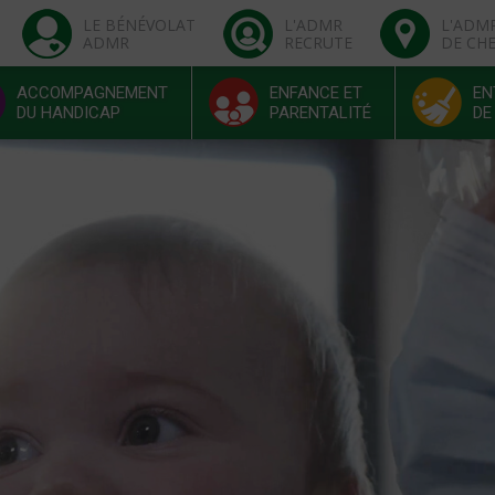
LE BÉNÉVOLAT
L'ADMR
L'ADM
ADMR
RECRUTE
DE CH
ACCOMPAGNEMENT
ENFANCE ET
EN
DU HANDICAP
PARENTALITÉ
DE