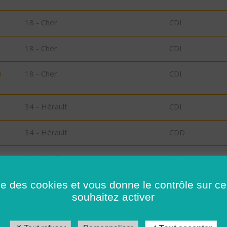
18 - Cher
CDI
18 - Cher
CDI
e
18 - Cher
CDI
34 - Hérault
CDI
34 - Hérault
CDD
19 - Corrèze
CDD
s
41 - Loir-et-Cher
CDI
ise des cookies et vous donne le contrôle sur 
souhaitez activer
41 - Loir-et-Cher
CDD