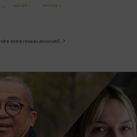
…
suivant ›
dernier »
dre notre réseau associatif... ?