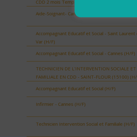
CDD 2 mois Temps Plein (H/F)
Aide-Soignant- Cannes (H/F)
Accompagnant Educatif et Social - Saint Laurent
Var (H/F)
Accompagnant Educatif et Social - Cannes (H/F)
TECHNICIEN DE L'INTERVENTION SOCIALE ET
FAMILIALE EN CDD - SAINT-FLOUR (15100) (H/
Accompagnant Educatif et Social (H/F)
Infirmier - Cannes (H/F)
Technicien Intervention Social et Familiale (H/F)