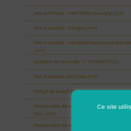
Aide à domicile - Saint Martin d'Auxigny (H/F)
Aide à domicile - Bourges (H/F)
Aide à domicile - Nérondes/Sancoins/La Guerch
(H/F)
Auxiliaire de vie sociale ST THIBERY (H/F)
Aide à domicile SERIGNAN (H/F)
Chargé de projet ESMS Numérique (H/F)
Responsable de secteur sur Onzain - CDI Temp
Ce site util
Plein (H/F)
Responsable de secteur sur Noyers sur Cher -