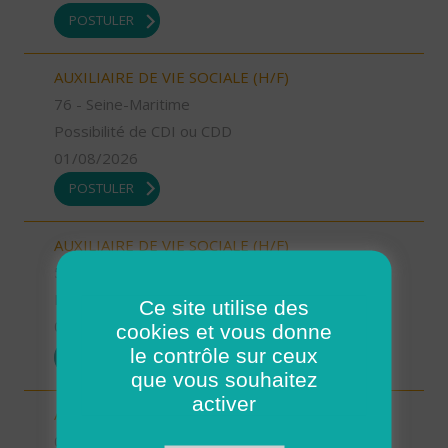
POSTULER
AUXILIAIRE DE VIE SOCIALE (H/F)
76 - Seine-Maritime
Possibilité de CDI ou CDD
01/08/2026
POSTULER
AUXILIAIRE DE VIE SOCIALE (H/F)
52 - Haute-Marne
Possibilité de CDI ou CDD
Ce site utilise des
01/08/2026
cookies et vous donne
le contrôle sur ceux
POSTULER
que vous souhaitez
activer
AUXILIAIRE DE VIE SOCIALE (H/F)
06 - Alpes-Maritimes