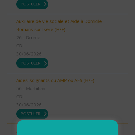
POSTULER
Auxiliaire de vie sociale et Aide à Domicile
Romans sur Isère (H/F)
26 - Drôme
CDI
30/06/2026
POSTULER
Aides-soignants ou AMP ou AES (H/F)
56 - Morbihan
CDI
30/06/2026
POSTULER
Aides à domicile (H/F)