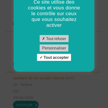
Ce site utilise des
56 - Morbihan
cookies et vous donne
CDD
le contrôle sur ceux
30/06/2026
que vous souhaitez
POSTULER
activer
Aide à domicile Saint Marcel les Valence (H/F)
Tout refuser
26 - Drôme
Personnaliser
CDD
29/06/2026
Tout accepter
POSTULER
Auxiliaire de vie sociale Valence (H/F)
26 - Drôme
CDI
29/06/2026
POSTULER