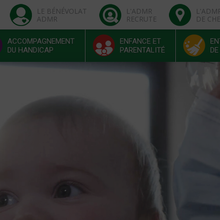
LE BÉNÉVOLAT
L'ADMR
L'ADM
ADMR
RECRUTE
DE CH
ACCOMPAGNEMENT
ENFANCE ET
EN
DU HANDICAP
PARENTALITÉ
DE