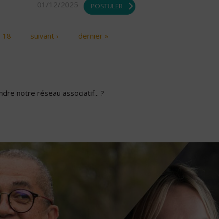
01/12/2025
POSTULER
18
suivant ›
dernier »
dre notre réseau associatif... ?