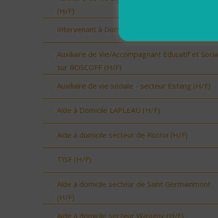
(H/F)
Intervenant à Domicile sur ROSCOFF (H/F)
Auxiliaire de Vie/Accompagnant Educatif et Socia
sur ROSCOFF (H/F)
Auxiliaire de vie sociale - secteur Estang (H/F)
Aide à Domicile LAPLEAU (H/F)
Aide à domicile secteur de Rocroi (H/F)
TISF (H/F)
Aide à domicile secteur de Saint Germainmont
(H/F)
Aide à domicile secteur Wasigny (H/F)