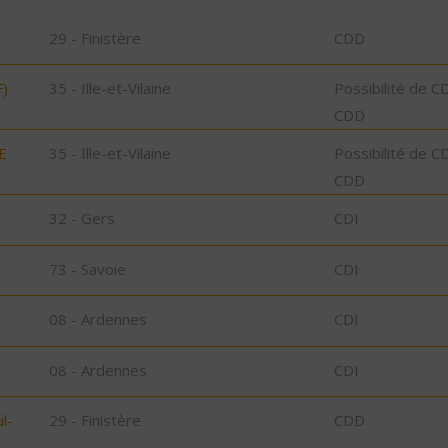
29 - Finistère
CDD
)
35 - Ille-et-Vilaine
Possibilité de C
CDD
E
35 - Ille-et-Vilaine
Possibilité de C
CDD
32 - Gers
CDI
73 - Savoie
CDI
08 - Ardennes
CDI
08 - Ardennes
CDI
l-
29 - Finistère
CDD