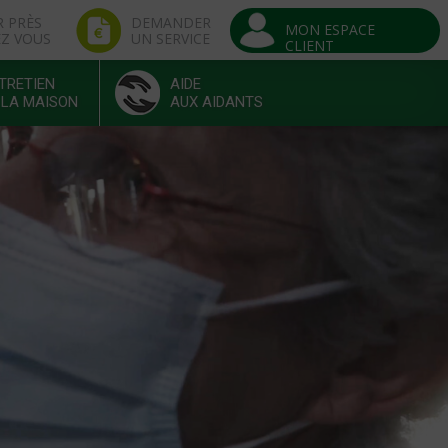
R PRÈS
DEMANDER
MON ESPACE
EZ VOUS
UN SERVICE
CLIENT
TRETIEN
AIDE
 LA MAISON
AUX AIDANTS