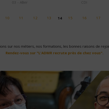
03 - Allier
CDI
10
11
12
13
14
15
16
17
ons sur nos métiers, nos formations, les bonnes raisons de rejoin
Rendez-vous sur "L'ADMR recrute près de chez vous".