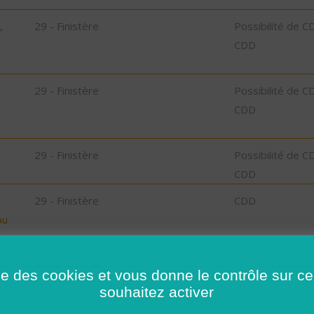
,
29 - Finistère
Possibilité de C
CDD
29 - Finistère
Possibilité de C
CDD
29 - Finistère
Possibilité de C
CDD
29 - Finistère
CDD
bu
35 - Ille-et-Vilaine
Possibilité de C
ise des cookies et vous donne le contrôle sur 
CDD
souhaitez activer
32 - Gers
CDI