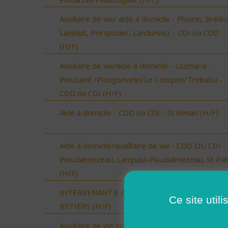
Auxiliaire de vie/ aide à domicile - Plourin, Brélès
Lanildut, Porspoder, Landunvez - CDI ou CDD
(H/F)
Auxiliaire de vie/aide à domicile - Locmaria-
Plouzané /Plougonvelin/Le Conquet/Trébabu -
CDD ou CDI (H/F)
Aide à domicile - CDD ou CDI - St Renan (H/F)
Aide à domicile/auxilliaire de vie - CDD OU CDI -
Ploudalmézeau, Lampaul-Ploudalmézeau, St Pa
(H/F)
INTERVENANT.E A DOMICILE - MARTIGNE-
Ce site util
RETIERS (H/F)
Auxiliaire de vie sociale - secteur Vic-Fezensac