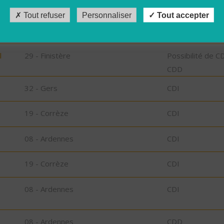
Tout refuser
Personnaliser
Tout accepter
29 - Finistère
CDD
l
29 - Finistère
Possibilité de C
CDD
32 - Gers
CDI
19 - Corrèze
CDI
08 - Ardennes
CDI
19 - Corrèze
CDI
08 - Ardennes
CDI
08 - Ardennes
CDD