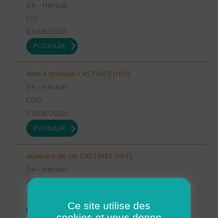
34 - Hérault
CDI
03/08/2026
POSTULER
Aide à domicile CASTRIES (H/F)
34 - Hérault
CDD
03/08/2026
POSTULER
Auxiliaire de vie CASTRIES (H/F)
34 - Hérault
CDI
03/08/2026
Ce site utilise des
POSTULER
cookies et vous donne