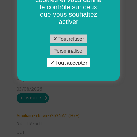
le contrôle sur ceux
Aide à domicile BERANGE (H/F)
que vous souhaitez
34 - Hérault
activer
CDI
03/08/2026
Tout refuser
POSTULER
Personnaliser
Tout accepter
Aide à domicile ANIANE (H/F)
34 - Hérault
CDI
03/08/2026
POSTULER
Auxiliaire de vie GIGNAC (H/F)
34 - Hérault
CDI