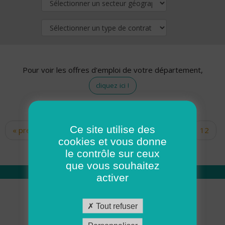
Pour voir les offres d'emploi de votre département,
cliquez ici !
Ce site utilise des
« premier
‹ précédent
…
10
11
12
Pages
cookies et vous donne
13
14
15
16
17
18
le contrôle sur ceux
que vous souhaitez
activer
Qui sommes nous
Tout refuser
Académie ADMR