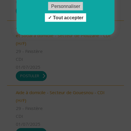
01/07/2025
Personnaliser
POSTULER
Tout accepter
Auxiliaire de Vie Sociale/Accompagnant Educatif
et Social à domicile - Secteur de Plouzané - CDI
(H/F)
29 - Finistère
CDI
01/07/2025
POSTULER
Aide à domicile - Secteur de Gouesnou - CDI
(H/F)
29 - Finistère
CDI
01/07/2025