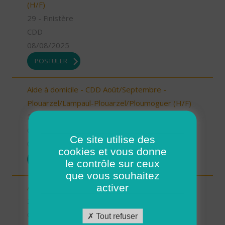
(H/F)
29 - Finistère
CDD
08/08/2025
POSTULER
Aide à domicile - CDD Août/Septembre -
Plouarzel/Lampaul-Plouarzel/Ploumoguer (H/F)
29 - Finistère
CDD
Ce site utilise des
08/08/2025
cookies et vous donne
POSTULER
le contrôle sur ceux
que vous souhaitez
activer
Aide à domicile - Secteur de Guilers - CDI (H/F)
29 - Finistère
CDI
Tout refuser