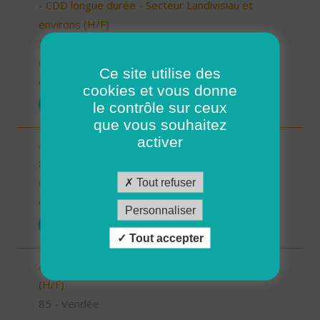
- CDD longue durée - Secteur Landivisiau et
environs (H/F)
29 - Finistère
CDD
Ce site utilise des
07/10/2025
cookies et vous donne
POSTULER
le contrôle sur ceux
que vous souhaitez
activer
Aide à domicile - Secteur les Olonnes (H/F)
85 - Vendée
Tout refuser
CDI
06/10/2025
Personnaliser
POSTULER
Tout accepter
Aide à domicile - Secteur Terres de Montaigu
(H/F)
85 - Vendée