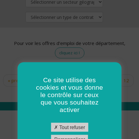
Pour voir les offres d'emploi de votre département,
cliquez ici !
Ce site utilise des
« premier
‹ précédent
…
10
11
12
Pages
cookies et vous donne
13
14
15
16
17
18
le contrôle sur ceux
que vous souhaitez
activer
Qui sommes nous
Tout refuser
Académie ADMR