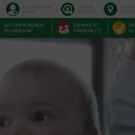
LE BÉNÉVOLAT
L'ADMR
L'ADM
ADMR
RECRUTE
DE CH
ACCOMPAGNEMENT
ENFANCE ET
EN
DU HANDICAP
PARENTALITÉ
DE