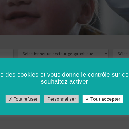
ise des cookies et vous donne le contrôle sur 
souhaitez activer
cliquez ici !
Pour voir les offres d'emploi de votre département,
Tout refuser
Personnaliser
Tout accepter
récédent
…
10
11
12
13
14
15