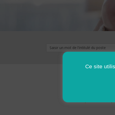
Ce site util
« premier
‹ p
Pages