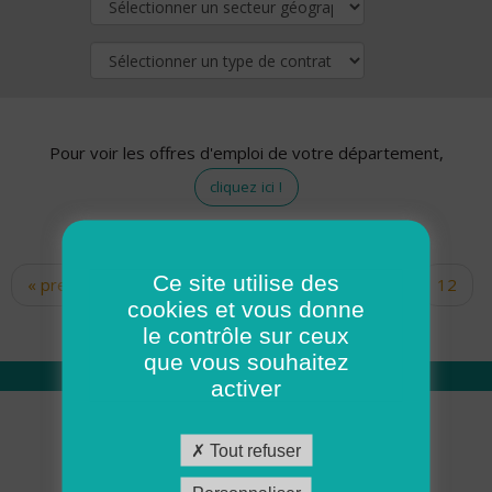
Pour voir les offres d'emploi de votre département,
cliquez ici !
Ce site utilise des
« premier
‹ précédent
…
10
11
12
Pages
cookies et vous donne
13
14
15
16
17
18
le contrôle sur ceux
que vous souhaitez
activer
Qui sommes nous
Tout refuser
Académie ADMR