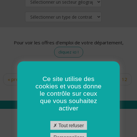
Pour voir les offres d'emploi de votre département,
cliquez ici !
Ce site utilise des
« premier
‹ précédent
…
10
11
12
Pages
cookies et vous donne
13
14
15
16
17
18
le contrôle sur ceux
que vous souhaitez
activer
Qui sommes nous
Tout refuser
Académie ADMR