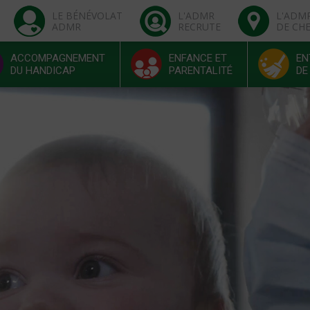
LE BÉNÉVOLAT
L'ADMR
L'ADM
ADMR
RECRUTE
DE CH
ACCOMPAGNEMENT
ENFANCE ET
EN
DU HANDICAP
PARENTALITÉ
DE