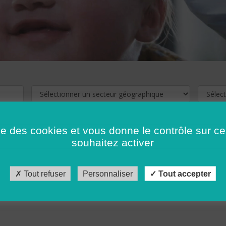
ise des cookies et vous donne le contrôle sur 
souhaitez activer
cliquez ici !
Pour voir les offres d'emploi de votre département,
Tout refuser
Personnaliser
Tout accepter
récédent
…
10
11
12
13
14
15