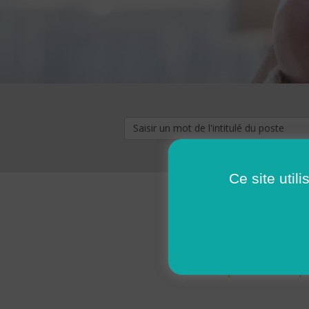
Ce site util
« premier
‹ p
Pages