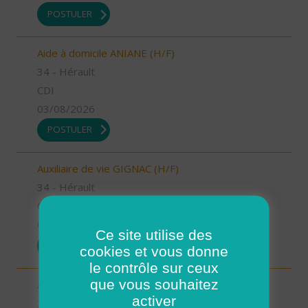
POSTULER
Aide à domicile ANIANE (H/F)
34 - Hérault
CDI
03/08/2026
POSTULER
Auxiliaire de vie GIGNAC (H/F)
34 - Hérault
CDI
03/08/2026
Ce site utilise des
POSTULER
cookies et vous donne
le contrôle sur ceux
que vous souhaitez
Aide à domicile MEJEAN (H/F)
activer
34 - Hérault