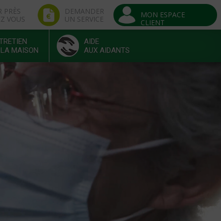
R PRÈS
DEMANDER
MON ESPACE
EZ VOUS
UN SERVICE
CLIENT
TRETIEN
AIDE
 LA MAISON
AUX AIDANTS