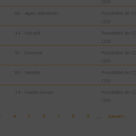
CDD
06 - Alpes-Maritimes
Possibilité de C
CDD
34 - Hérault
Possibilité de C
CDD
91 - Essonne
Possibilité de C
CDD
85 - Vendée
Possibilité de C
CDD
74 - Haute-Savoie
Possibilité de C
CDD
3
4
5
6
7
8
9
…
suivant ›