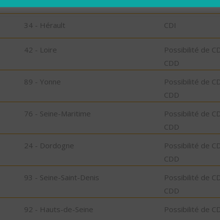
34 - Hérault
CDD
34 - Hérault
CDI
42 - Loire
Possibilité de C
CDD
89 - Yonne
Possibilité de C
CDD
76 - Seine-Maritime
Possibilité de C
CDD
24 - Dordogne
Possibilité de C
CDD
93 - Seine-Saint-Denis
Possibilité de C
CDD
92 - Hauts-de-Seine
Possibilité de C