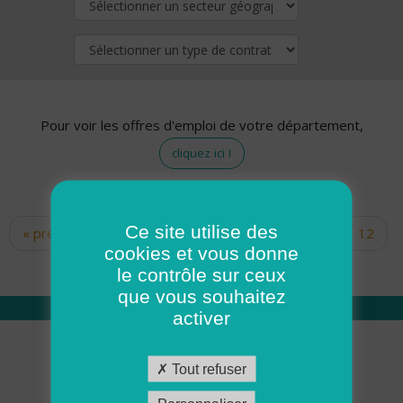
Pour voir les offres d'emploi de votre département,
cliquez ici !
Ce site utilise des
« premier
‹ précédent
…
10
11
12
Pages
cookies et vous donne
13
14
15
16
17
18
le contrôle sur ceux
que vous souhaitez
activer
Qui sommes nous
Tout refuser
Académie ADMR