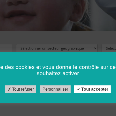
ise des cookies et vous donne le contrôle sur 
souhaitez activer
cliquez ici !
Pour voir les offres d'emploi de votre département,
Tout refuser
Personnaliser
Tout accepter
récédent
…
10
11
12
13
14
15