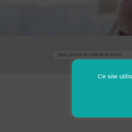
Ce site util
« premier
‹ p
Pages