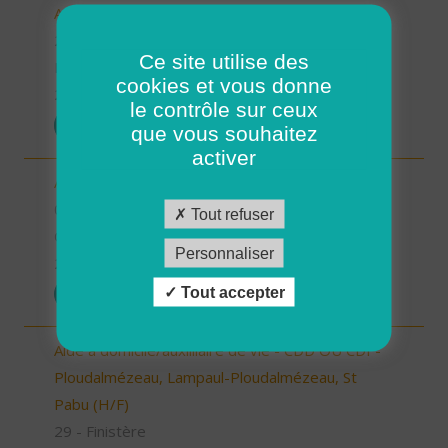
Aide à domicile - CDD ou CDI - St Renan (H/F)
29 - Finistère
Ce site utilise des
Possibilité de CDI ou CDD
cookies et vous donne
26/12/2025
le contrôle sur ceux
POSTULER
que vous souhaitez
activer
Aide à domicile secteur de Pays d'Yvois (H/F)
08 - Ardennes
Tout refuser
CDI
Personnaliser
26/12/2025
Tout accepter
POSTULER
Aide à domicile/auxilliaire de vie - CDD OU CDI -
Ploudalmézeau, Lampaul-Ploudalmézeau, St
Pabu (H/F)
29 - Finistère