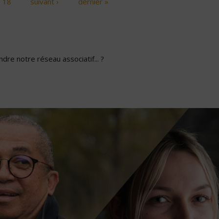
18
suivant ›
dernier »
dre notre réseau associatif... ?