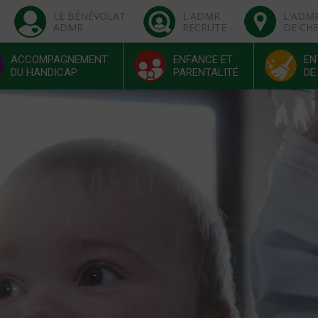
LE BÉNÉVOLAT
L'ADMR
L'ADM
ADMR
RECRUTE
DE CH
ACCOMPAGNEMENT
ENFANCE ET
EN
DU HANDICAP
PARENTALITÉ
DE