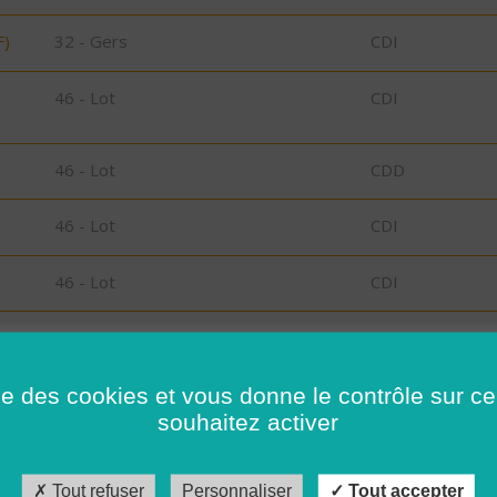
F)
32 - Gers
CDI
46 - Lot
CDI
46 - Lot
CDD
46 - Lot
CDI
46 - Lot
CDI
46 - Lot
CDI
ise des cookies et vous donne le contrôle sur 
46 - Lot
CDI
souhaitez activer
46 - Lot
CDI
Tout refuser
Personnaliser
Tout accepter