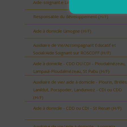
Aide-soignant.e Limogne en Quercy (H/F)
Responsable du développement (H/F)
Aide à domicile Limogne (H/F)
Auxiliaire de Vie/Accompagnant Educatif et
Social/Aide Soignant sur ROSCOFF (H/F)
Aide à domicile - CDD OU CDI - Ploudalmézeau,
Lampaul-Ploudalmézeau, St Pabu (H/F)
Auxiliaire de vie/ aide à domicile - Plourin, Brélès
Lanildut, Porspoder, Landunvez - CDI ou CDD
(H/F)
Aide à domicile - CDD ou CDI - St Renan (H/F)
Auxiliaire de vie/aide à domicile - Locmaria-