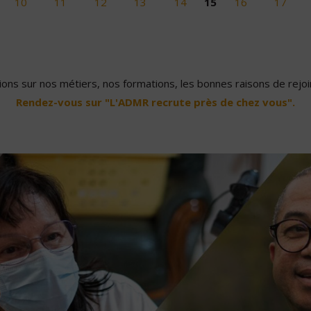
10
11
12
13
14
15
16
17
ons sur nos métiers, nos formations, les bonnes raisons de rejoin
Rendez-vous sur "L'ADMR recrute près de chez vous".