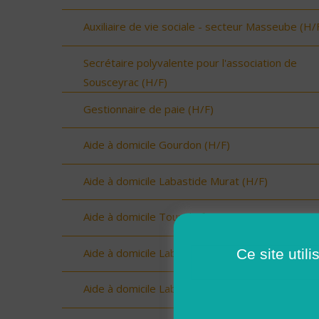
Auxiliaire de vie sociale - secteur Masseube (H/
Secrétaire polyvalente pour l'association de
Sousceyrac (H/F)
Gestionnaire de paie (H/F)
Aide à domicile Gourdon (H/F)
Aide à domicile Labastide Murat (H/F)
Aide à domicile Tour de faure (H/F)
Ce site util
Aide à domicile Labastide Murat (H/F)
Aide à domicile Labastide Murat (H/F)