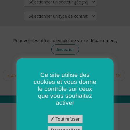
Pour voir les offres d'emploi de votre département,
cliquez ici !
Ce site utilise des
« premier
‹ précédent
…
10
11
12
Pages
cookies et vous donne
13
14
15
16
17
18
le contrôle sur ceux
que vous souhaitez
activer
Qui sommes nous
Tout refuser
Académie ADMR