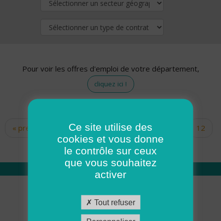
Pour voir les offres d'emploi de votre département,
cliquez ici !
Ce site utilise des
« premier
‹ précédent
…
10
11
12
Pages
cookies et vous donne
13
14
15
16
17
18
le contrôle sur ceux
que vous souhaitez
activer
Qui sommes nous
Tout refuser
Académie ADMR