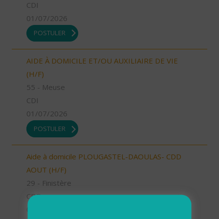
CDI
01/07/2026
POSTULER
AIDE À DOMICILE ET/OU AUXILIAIRE DE VIE
(H/F)
55 - Meuse
CDI
01/07/2026
POSTULER
Aide à domicile PLOUGASTEL-DAOULAS- CDD
AOUT (H/F)
29 - Finistère
CDD
01/07/2026