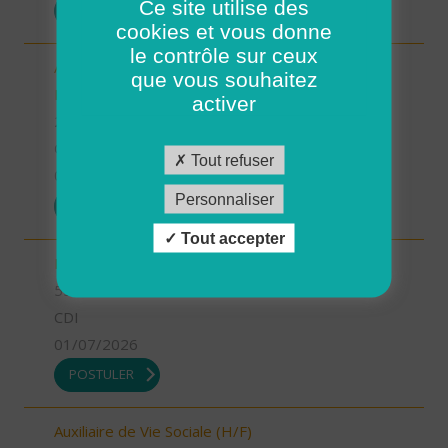
Ce site utilise des
POSTULER
cookies et vous donne
le contrôle sur ceux
Aide-Soignant(e) à Domicile PLOUGASTEL-
que vous souhaitez
DAOULAS CDD 80% (H/F)
activer
29 - Finistère
CDI
Tout refuser
01/07/2026
Personnaliser
POSTULER
Tout accepter
INFIRMIER COORDINATEUR (H/F)
55 - Meuse
CDI
01/07/2026
POSTULER
Auxiliaire de Vie Sociale (H/F)