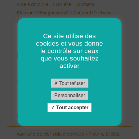
Aide à domicile - CDD été - Locmaria-
Plouzané/Plougonvelin/Le Conquet/Trébabu
(H/F)
29 - Finistère
Ce site utilise des
CDD
cookies et vous donne
03/04/2026
le contrôle sur ceux
POSTULER
que vous souhaitez
activer
Aide à domicile - CDD été - Plouarzel/Lampaul-
Plouarzel/Ploumoguer (H/F)
Tout refuser
29 - Finistère
Personnaliser
CDD
03/04/2026
Tout accepter
POSTULER
Auxiliaire de vie/ aide à domicile - Plourin, Brélès,