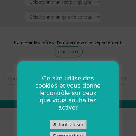
Pour voir les offres d'emploi de votre département,
cliquez ici !
Ce site utilise des
« premier
‹ précédent
…
10
11
12
Pages
cookies et vous donne
13
14
15
16
17
18
le contrôle sur ceux
que vous souhaitez
activer
Qui sommes nous
Tout refuser
Académie ADMR