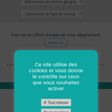
Pour voir les offres d'emploi de votre département,
cliquez ici !
Ce site utilise des
« premier
‹ précédent
…
10
11
12
Pages
cookies et vous donne
13
14
15
16
17
18
le contrôle sur ceux
que vous souhaitez
activer
Qui sommes nous
Tout refuser
Académie ADMR