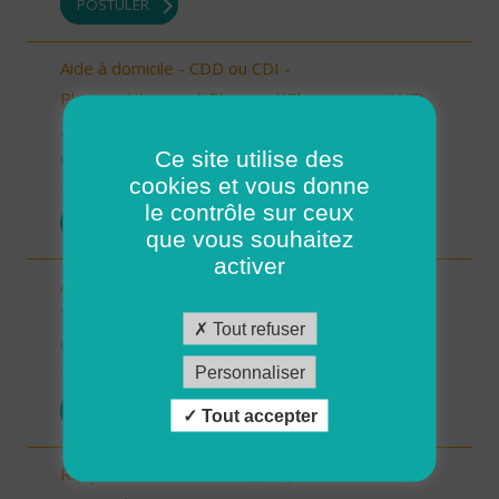
POSTULER
Aide à domicile - CDD ou CDI -
Plouarzel/Lampaul-Plouarzel/Ploumoguer (H/F)
29 - Finistère
Ce site utilise des
CDD
cookies et vous donne
10/10/2025
le contrôle sur ceux
POSTULER
que vous souhaitez
activer
Auxiliaire de vie sociale - Randens (73220) (H/F)
73 - Savoie
Tout refuser
CDI
Personnaliser
10/10/2025
POSTULER
Tout accepter
Responsable de secteur (H/F)