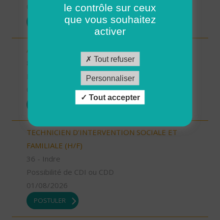
le contrôle sur ceux
01/08/2026
que vous souhaitez
POSTULER
activer
AIDE SOIGNANT (H/F)
Tout refuser
85 - Vendée
Possibilité de CDI ou CDD
Personnaliser
01/08/2026
Tout accepter
POSTULER
TECHNICIEN D’INTERVENTION SOCIALE ET
FAMILIALE (H/F)
36 - Indre
Possibilité de CDI ou CDD
01/08/2026
POSTULER