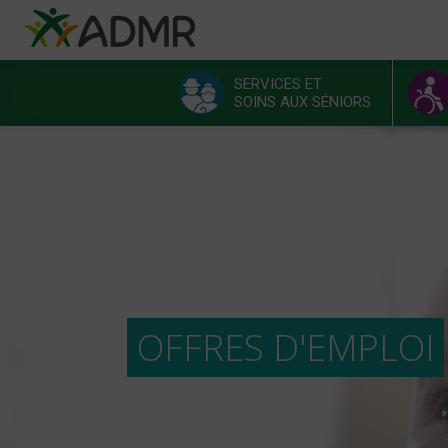
Aller au contenu principal
Panneau de gestion des cookies
SERVICES ET
SOINS AUX SÉNIORS
Menu principal
OFFRES D'EMPLOI