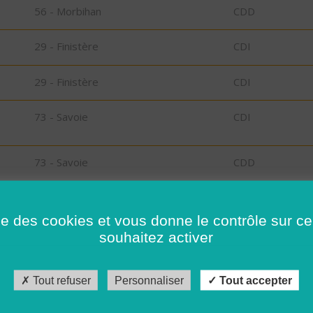
56 - Morbihan
CDD
29 - Finistère
CDI
29 - Finistère
CDI
73 - Savoie
CDI
73 - Savoie
CDD
RT
30 - Gard
CDI
ise des cookies et vous donne le contrôle sur 
souhaitez activer
26 - Drôme
CDD
Tout refuser
Personnaliser
Tout accepter
56 - Morbihan
CDI