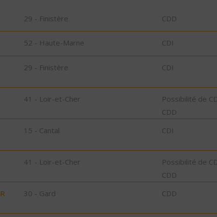
29 - Finistère
CDD
52 - Haute-Marne
CDI
29 - Finistère
CDI
41 - Loir-et-Cher
Possibilité de C
CDD
15 - Cantal
CDI
41 - Loir-et-Cher
Possibilité de C
CDD
UR
30 - Gard
CDD