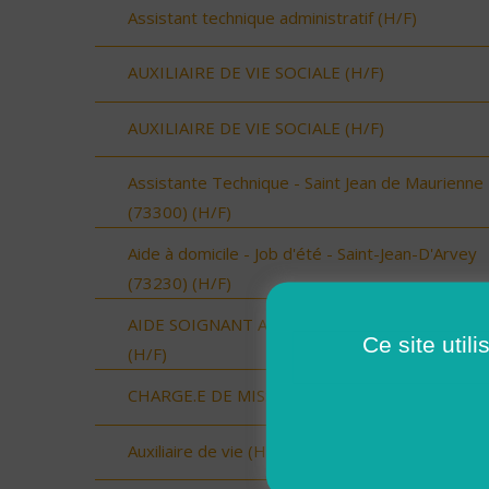
Assistant technique administratif (H/F)
AUXILIAIRE DE VIE SOCIALE (H/F)
AUXILIAIRE DE VIE SOCIALE (H/F)
Assistante Technique - Saint Jean de Maurienne
(73300) (H/F)
Aide à domicile - Job d'été - Saint-Jean-D'Arvey
(73230) (H/F)
AIDE SOIGNANT A DOMICILE SECTEUR VAUVE
Ce site util
(H/F)
CHARGE.E DE MISSION (H/F)
Auxiliaire de vie (H/F)