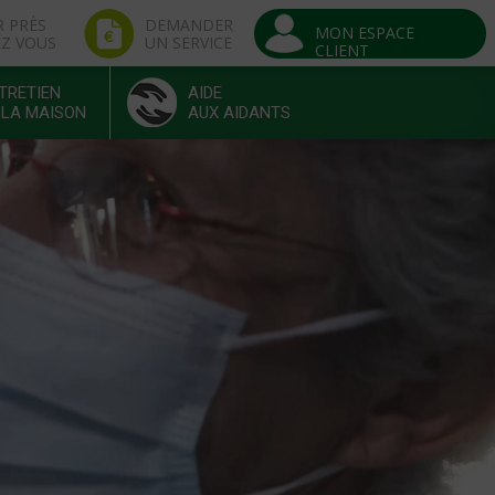
R PRÈS
DEMANDER
MON ESPACE
EZ VOUS
UN SERVICE
CLIENT
TRETIEN
AIDE
 LA MAISON
AUX AIDANTS