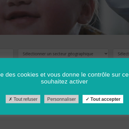
ise des cookies et vous donne le contrôle sur 
souhaitez activer
cliquez ici !
Pour voir les offres d'emploi de votre département,
Tout refuser
Personnaliser
Tout accepter
récédent
…
10
11
12
13
14
15