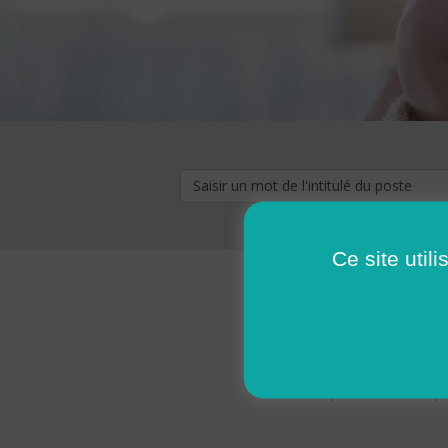
Ce site util
« premier
‹ p
Pages