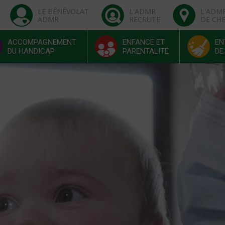
LE BÉNÉVOLAT
L'ADMR
L'ADM
ADMR
RECRUTE
DE CH
ACCOMPAGNEMENT
ENFANCE ET
EN
DU HANDICAP
PARENTALITÉ
DE