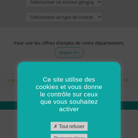
Pour voir les offres d'emploi de votre département,
cliquez ici !
Ce site utilise des
« premier
‹ précédent
…
10
11
12
Pages
cookies et vous donne
13
14
15
16
17
18
le contrôle sur ceux
que vous souhaitez
activer
Qui sommes nous
Tout refuser
Académie ADMR