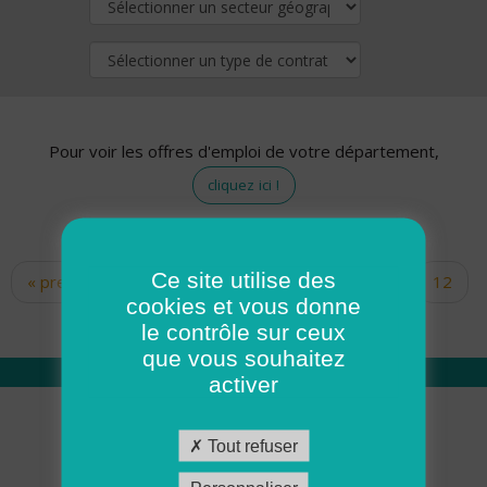
Pour voir les offres d'emploi de votre département,
cliquez ici !
Ce site utilise des
« premier
‹ précédent
…
10
11
12
Pages
cookies et vous donne
13
14
15
16
17
18
le contrôle sur ceux
que vous souhaitez
activer
Qui sommes nous
Tout refuser
Académie ADMR