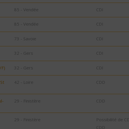
85 - Vendée
CDI
85 - Vendée
CDI
73 - Savoie
CDI
32 - Gers
CDI
/F)
32 - Gers
CDI
/St
42 - Loire
CDD
l-
29 - Finistère
CDD
29 - Finistère
Possibilité de C
CDD