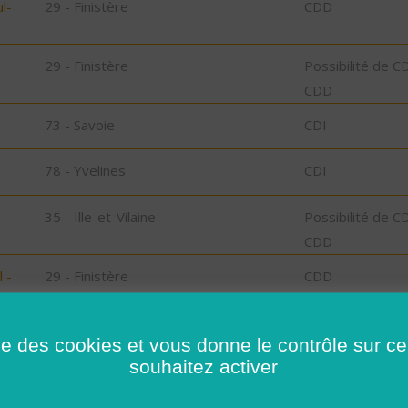
l-
29 - Finistère
CDD
29 - Finistère
Possibilité de C
CDD
73 - Savoie
CDI
78 - Yvelines
CDI
35 - Ille-et-Vilaine
Possibilité de C
CDD
 -
29 - Finistère
CDD
ise des cookies et vous donne le contrôle sur 
35 - Ille-et-Vilaine
CDI
souhaitez activer
85 - Vendée
CDI