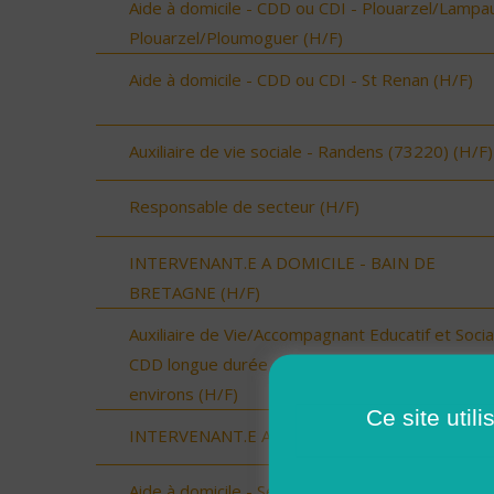
Aide à domicile - CDD ou CDI - Plouarzel/Lampau
Plouarzel/Ploumoguer (H/F)
Aide à domicile - CDD ou CDI - St Renan (H/F)
Auxiliaire de vie sociale - Randens (73220) (H/F)
Responsable de secteur (H/F)
INTERVENANT.E A DOMICILE - BAIN DE
BRETAGNE (H/F)
Auxiliaire de Vie/Accompagnant Educatif et Social
CDD longue durée - Secteur Landivisiau et
environs (H/F)
Ce site util
INTERVENANT.E A DOMICILE - RENNES (H/F)
Aide à domicile - Secteur Marais Littoral (H/F)