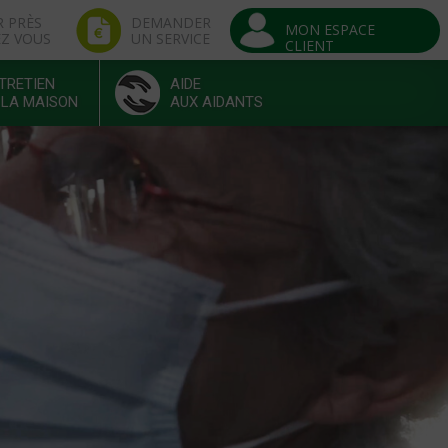
R PRÈS
DEMANDER
MON ESPACE
EZ VOUS
UN SERVICE
CLIENT
TRETIEN
AIDE
 LA MAISON
AUX AIDANTS