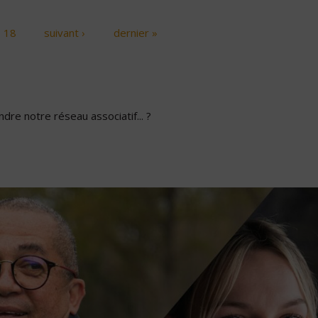
18
suivant ›
dernier »
dre notre réseau associatif... ?