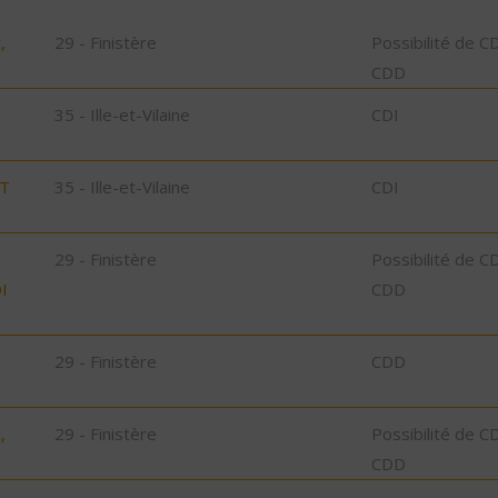
,
29 - Finistère
Possibilité de C
CDD
35 - Ille-et-Vilaine
CDI
ST
35 - Ille-et-Vilaine
CDI
29 - Finistère
Possibilité de C
I
CDD
29 - Finistère
CDD
,
29 - Finistère
Possibilité de C
CDD