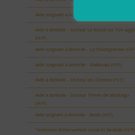
Aide-soignant à domicile - Noirmoutier (H/F)
Aide à domicile - Secteur La Roche sur Yon aggl
(H/F)
Aide-soignant à domicile - La Chataigneraie (H/F
Aide-soignant à domicile - Maillezais (H/F)
Aide à domicile - Secteur les Olonnes (H/F)
Aide à domicile - Secteur Terres de Montaigu
(H/F)
Aide soignant à domicile - Bouin (H/F)
Technicien d'intervention social et familiale (H/F)