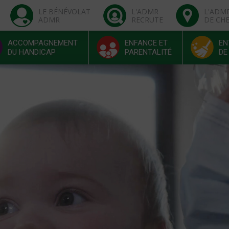
LE BÉNÉVOLAT
L'ADMR
L'ADM
ADMR
RECRUTE
DE CH
ACCOMPAGNEMENT
ENFANCE ET
EN
DU HANDICAP
PARENTALITÉ
DE