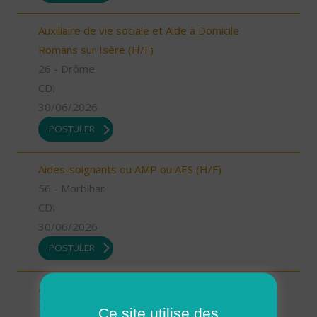
Auxiliaire de vie sociale et Aide à Domicile
Romans sur Isère (H/F)
26 - Drôme
CDI
30/06/2026
POSTULER
Aides-soignants ou AMP ou AES (H/F)
56 - Morbihan
CDI
30/06/2026
POSTULER
Aides à domicile (H/F)
56 - Morbihan
Ce site utilise des