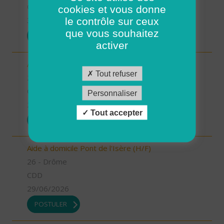
CDD
cookies et vous donne
le contrôle sur ceux
30/06/2026
que vous souhaitez
POSTULER
activer
Aide soignant(e) Tain l'Hermitage (H/F)
Tout refuser
26 - Drôme
CDI
Personnaliser
29/06/2026
Tout accepter
POSTULER
Aide à domicile Pont de l'Isère (H/F)
26 - Drôme
CDD
29/06/2026
POSTULER