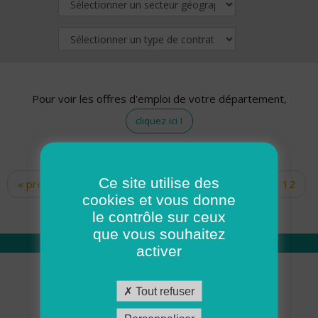
Pour voir les offres d'emploi de votre département,
cliquez ici !
Ce site utilise des
« premier
‹ précédent
…
10
11
12
Pages
cookies et vous donne
13
14
15
16
17
18
le contrôle sur ceux
que vous souhaitez
activer
Qui sommes nous
Tout refuser
Académie ADMR