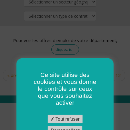
Pour voir les offres d'emploi de votre département,
cliquez ici !
Ce site utilise des
« premier
‹ précédent
…
10
11
12
Pages
cookies et vous donne
13
14
15
16
17
18
le contrôle sur ceux
que vous souhaitez
activer
Qui sommes nous
Tout refuser
Académie ADMR