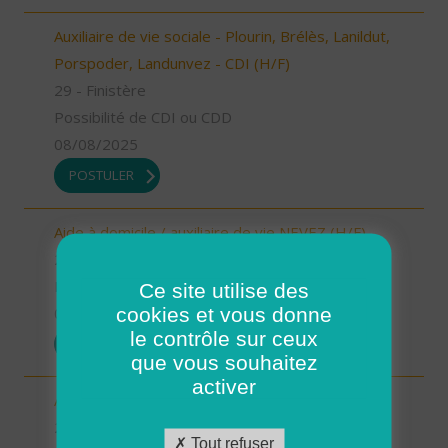
Auxiliaire de vie sociale - Plourin, Brélès, Lanildut,
Porspoder, Landunvez - CDI (H/F)
29 - Finistère
Possibilité de CDI ou CDD
08/08/2025
POSTULER
Aide à domicile / auxiliaire de vie NEVEZ (H/F)
29 - Finistère
Possibilité de CDI ou CDD
Ce site utilise des
cookies et vous donne
08/08/2025
le contrôle sur ceux
POSTULER
que vous souhaitez
activer
Aide à domicile - Secteur de Guilers - CDI (H/F)
29 - Finistère
Tout refuser