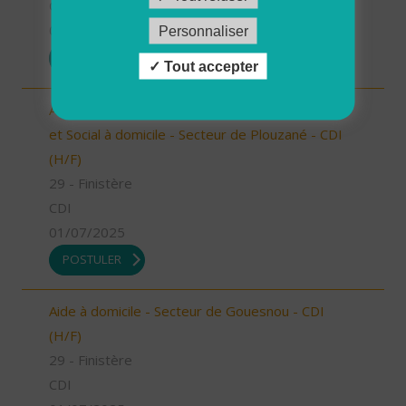
CDI
01/07/2025
Personnaliser
POSTULER
Tout accepter
Auxiliaire de Vie Sociale/Accompagnant Educatif
et Social à domicile - Secteur de Plouzané - CDI
(H/F)
29 - Finistère
CDI
01/07/2025
POSTULER
Aide à domicile - Secteur de Gouesnou - CDI
(H/F)
29 - Finistère
CDI