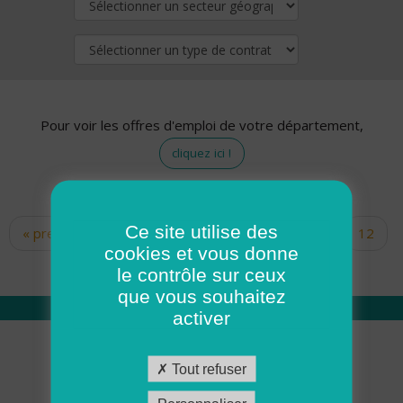
Pour voir les offres d'emploi de votre département,
cliquez ici !
Ce site utilise des
« premier
‹ précédent
…
10
11
12
Pages
cookies et vous donne
13
14
15
16
17
18
le contrôle sur ceux
que vous souhaitez
activer
Qui sommes nous
Tout refuser
Académie ADMR