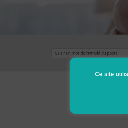
Ce site util
« premier
‹ p
Pages