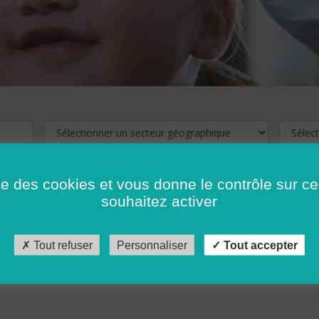
ise des cookies et vous donne le contrôle sur 
souhaitez activer
cliquez ici !
Pour voir les offres d'emploi de votre département,
Tout refuser
Personnaliser
Tout accepter
récédent
…
10
11
12
13
14
15