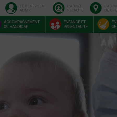
LE BÉNÉVOLAT
L'ADMR
L'ADM
ADMR
RECRUTE
DE CH
ACCOMPAGNEMENT
ENFANCE ET
EN
DU HANDICAP
PARENTALITÉ
DE