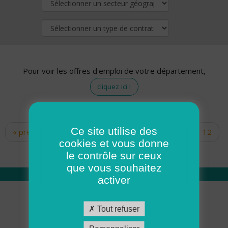
Pour voir les offres d'emploi de votre département,
cliquez ici !
Ce site utilise des
« premier
‹ précédent
…
10
11
12
Pages
cookies et vous donne
13
14
15
16
17
18
le contrôle sur ceux
que vous souhaitez
activer
Qui sommes nous
Tout refuser
Académie ADMR