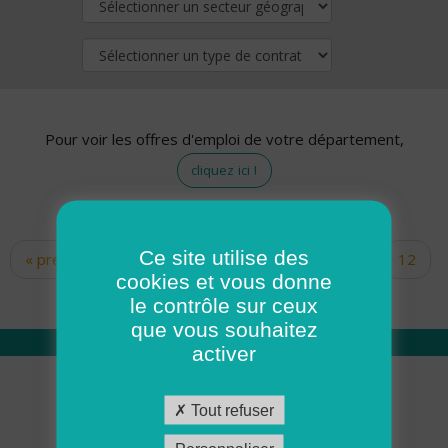
Pour voir les offres d'emploi de votre département,
cliquez ici !
Ce site utilise des
« premier
‹ précédent
…
10
11
12
Pages
cookies et vous donne
13
14
15
16
17
18
le contrôle sur ceux
que vous souhaitez
activer
Qui sommes nous
Tout refuser
Académie ADMR