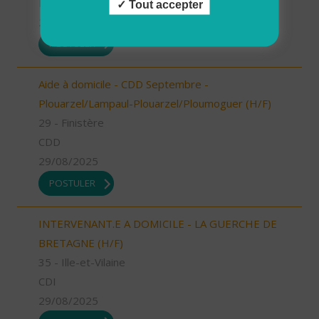
Possibilité de CDI ou CDD
Tout accepter
29/08/2025
POSTULER
Aide à domicile - CDD Septembre -
Plouarzel/Lampaul-Plouarzel/Ploumoguer (H/F)
29 - Finistère
CDD
29/08/2025
POSTULER
INTERVENANT.E A DOMICILE - LA GUERCHE DE
BRETAGNE (H/F)
35 - Ille-et-Vilaine
CDI
29/08/2025