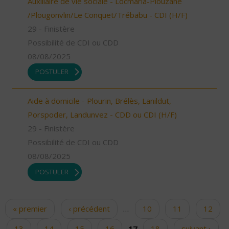
Auxiliaire de vie sociale - Locmaria-Plouzané
/Plougonvlin/Le Conquet/Trébabu - CDI (H/F)
29 - Finistère
Possibilité de CDI ou CDD
08/08/2025
POSTULER
Aide à domicile - Plourin, Brélès, Lanildut,
Porspoder, Landunvez - CDD ou CDI (H/F)
29 - Finistère
Possibilité de CDI ou CDD
08/08/2025
POSTULER
« premier
‹ précédent
…
10
11
12
Pages
13
14
15
16
17
18
suivant ›