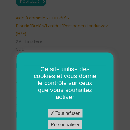
POSTULER
Aide à domicile - CDD été -
Plourin/Brélès/Lanildut/Porspoder/Landunvez
(H/F)
29 - Finistère
CDD
05/03/2026
POSTULER
Ce site utilise des
cookies et vous donne
le contrôle sur ceux
Auxiliaire de vie sociale - Les Bauges (73) (H/F)
que vous souhaitez
73 - Savoie
activer
CDI
23/02/2026
Tout refuser
POSTULER
Personnaliser