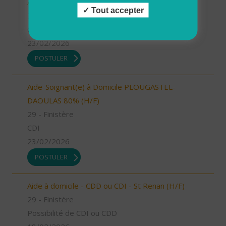
Aide à domicile - Les Bauges (73) (H/F)
Tout accepter
73 - Savoie
CDI
23/02/2026
POSTULER
Aide-Soignant(e) à Domicile PLOUGASTEL-
DAOULAS 80% (H/F)
29 - Finistère
CDI
23/02/2026
POSTULER
Aide à domicile - CDD ou CDI - St Renan (H/F)
29 - Finistère
Possibilité de CDI ou CDD