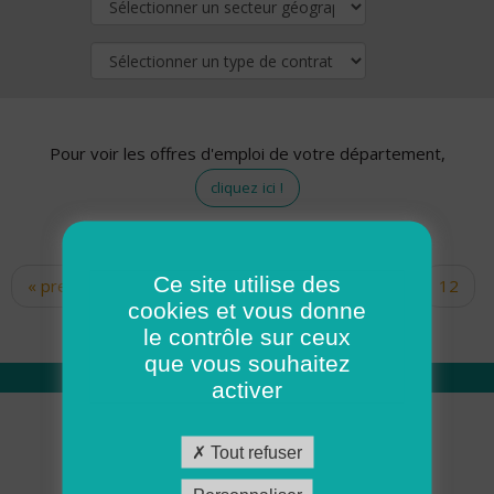
Pour voir les offres d'emploi de votre département,
cliquez ici !
Ce site utilise des
« premier
‹ précédent
…
10
11
12
Pages
cookies et vous donne
13
14
15
16
17
18
le contrôle sur ceux
que vous souhaitez
activer
Qui sommes nous
Tout refuser
Académie ADMR