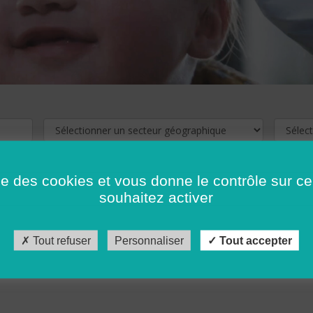
ise des cookies et vous donne le contrôle sur 
souhaitez activer
cliquez ici !
Pour voir les offres d'emploi de votre département,
Tout refuser
Personnaliser
Tout accepter
récédent
…
10
11
12
13
14
15