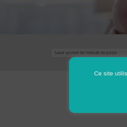
Ce site util
« premier
‹ p
Pages