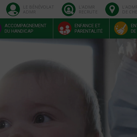
LE BÉNÉVOLAT
L'ADMR
L'ADM
ADMR
RECRUTE
DE CH
ACCOMPAGNEMENT
ENFANCE ET
EN
DU HANDICAP
PARENTALITÉ
DE