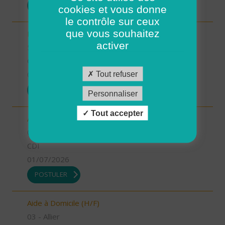
POSTULER
cookies et vous donne
le contrôle sur ceux
que vous souhaitez
INFIRMIER COORDINATEUR (H/F)
activer
55 - Meuse
CDI
Tout refuser
01/07/2026
POSTULER
Personnaliser
Tout accepter
Auxiliaire de Vie Sociale (H/F)
03 - Allier
CDI
01/07/2026
POSTULER
Aide à Domicile (H/F)
03 - Allier