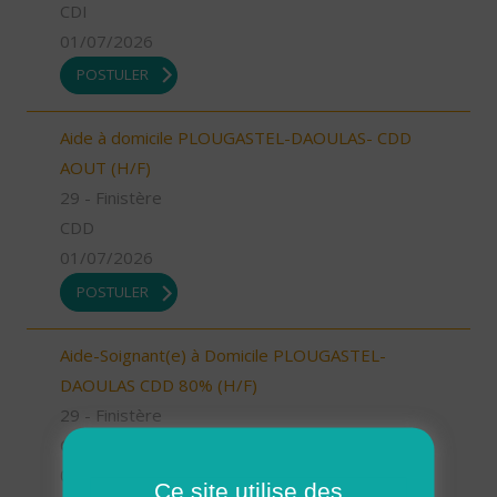
CDI
01/07/2026
POSTULER
Aide à domicile PLOUGASTEL-DAOULAS- CDD
AOUT (H/F)
29 - Finistère
CDD
01/07/2026
POSTULER
Aide-Soignant(e) à Domicile PLOUGASTEL-
DAOULAS CDD 80% (H/F)
29 - Finistère
CDI
01/07/2026
Ce site utilise des